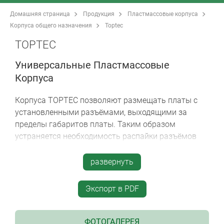
Домашняя страница
Продукция
Пластмассовые корпуса
Корпуса общего назначения
Toptec
TOPTEC
Универсальные Пластмассовые
Корпуса
Корпуса TOPTEC позволяют размещать платы с
установленными разъёмами, выходящими за
пределы габаритов платы. Таким образом
устраняется необходимость распайки разъёмов
после установки платы.
развернуть
современный эстетичный дизайн для
применений внутри помещения, для
Экспорт в PDF
настольных или настенных приборов, а также
для приборов, устанавливаемых на DIN-рейку
простая и надёжная сборка на замках-
ФОТОГАЛЕРЕЯ