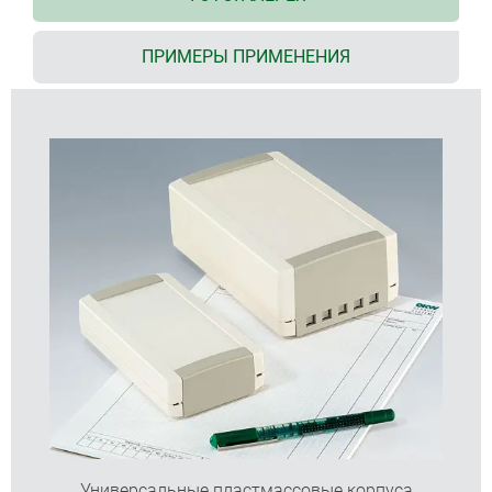
защёлках
разборка с помощью простейшего инструмента
ПРИМЕРЫ ПРИМЕНЕНИЯ
низкая нижняя часть, открытая с торцов,
обеспечивает удобство размещения
компонентов
съёмные торцевые панели позволяют
размещать в корпусе плату с установленными
разъёмами, выходящими за габариты платы
широкий ассортимент: 28 стандартных
корпусов
исполнение F с низкой верхней частью
исполнение H с высокой верхней частью
опционально с вентиляционными отверстиями
вентиляционные отверстия также могут
служить для забора проб воздуха или в
качестве отверстий для динамика
удобная система настенного монтажа;
специальные углубления позволяют легко
устанавливать корпус на настенный держатель
Универсальные пластмассовые корпуса