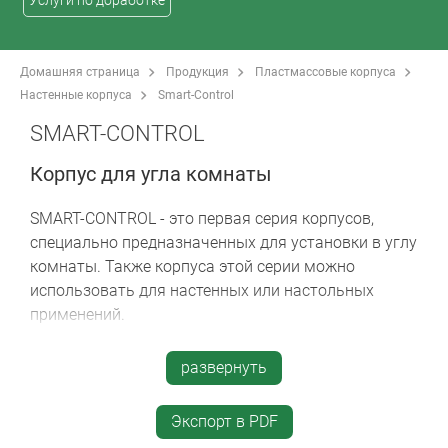
Услуги по доработке
Домашняя страница
Продукция
Пластмассовые корпуса
Настенные корпуса
Smart-Control
SMART-CONTROL
Корпус для угла комнаты
SMART-CONTROL - это первая серия корпусов,
специально предназначенных для установки в углу
комнаты. Также корпуса этой серии можно
использовать для настенных или настольных
применений.
два размера: S и M
развернуть
в исполнении с округлой верхней частью или с
плоской углублённой областью на верхней
Экспорт в PDF
части