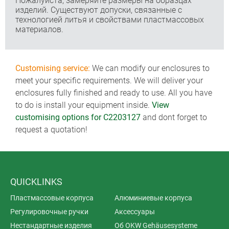
Пожалуйста, замеряйте размеры на образцах
изделий. Существуют допуски, связанные с
технологией литья и свойствами пластмассовых
материалов.
Customising service:
We can modify our enclosures to
meet your specific requirements. We will deliver your
enclosures fully finished and ready to use. All you have
to do is install your equipment inside.
View
customising options for C2203127
and dont forget to
request a quotation!
QUICKLINKS
Пластмассовые корпуса
Алюминиевые корпуса
Регулировочные ручки
Аксессуары
Нестандартные изделия
Об OKW Gehäusesysteme