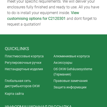
meet your specific requirements. We will deliver your
enclosures fully finished and ready to use. All you have
to do is install your equipment inside.
View
customising options for C2120301
and dont forget to
request a quotation!
QUICKLINKS
Пластмассовые корпуса
Алюминиевые корпуса
Регулировочные ручки
Аксессуары
Нестандартные изделия
Об OKW Gehäusesysteme
(Германия)
Глобальная сеть
Правовые замечания
дистрибьюторов OKW
Защита информации
Карта сайта
ИНФОРМАЦИОННАЯ РАССЫЛКА