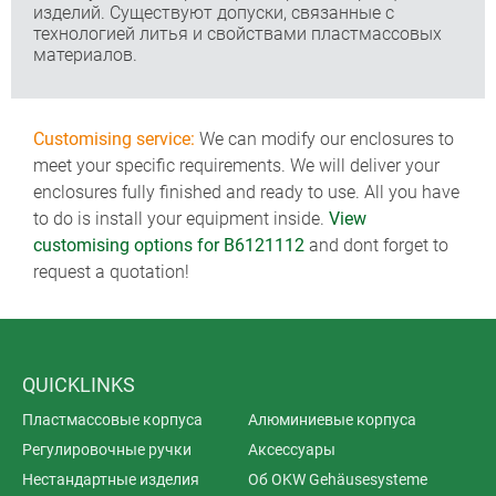
изделий. Существуют допуски, связанные с
технологией литья и свойствами пластмассовых
материалов.
Customising service:
We can modify our enclosures to
meet your specific requirements. We will deliver your
enclosures fully finished and ready to use. All you have
to do is install your equipment inside.
View
customising options for B6121112
and dont forget to
request a quotation!
QUICKLINKS
Пластмассовые корпуса
Алюминиевые корпуса
Регулировочные ручки
Аксессуары
Нестандартные изделия
Об OKW Gehäusesysteme