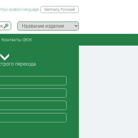
Your location/language
Germany
, Русский
ск
Контакты OKW
трого перехода