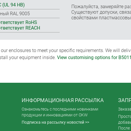
 (UL 94 HB)
Пожалуйста, замеряйте ра
Существуют допуски, связа
ный RAL 9005
свойствами пластмассовы
тветствует RoHS
тветствует REACH
ur enclosures to meet your specific requirements. We will delive
nstall your equipment inside.
View customising options for B501
ИНФОРМАЦИОННАЯ РАССЫЛКА
ЗАПР
Ознакомьтесь с последними новинками
Заказ
продукции и инновациями от OKW
Просто
Подписка на рассылку новостей >>
добави
После 