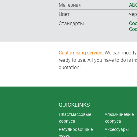
Материал
АБС
Цвет
чер
Стандарты
Соо
Соо
Customising service:
We can modify o
ready to use. All you have to do is i
quotation!
QUICKLINKS
Пластмассовые
Алюминиевые
корпуса
корпуса
Регулировочные
Аксессуары
ручки