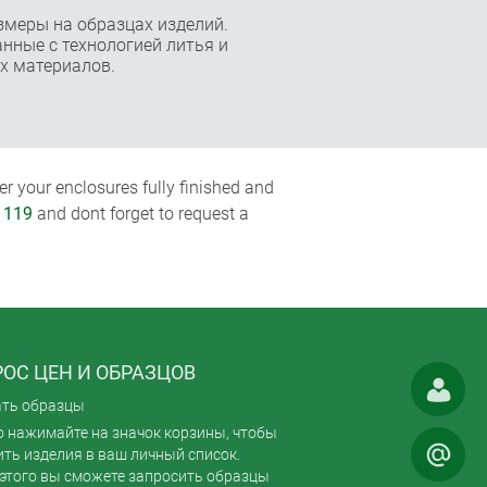
змеры на образцах изделий.
нные с технологией литья и
х материалов.
r your enclosures fully finished and
1119
and dont forget to request a
ОС ЦЕН И ОБРАЗЦОВ
ать образцы
 нажимайте на значок корзины, чтобы
ть изделия в ваш личный список.
этого вы сможете запросить образцы