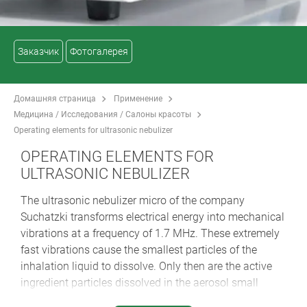
Заказчик
Фотогалерея
Домашняя страница
Применение
Медицина / Исследования / Салоны красоты
Operating elements for ultrasonic nebulizer
OPERATING ELEMENTS FOR
ULTRASONIC NEBULIZER
The ultrasonic nebulizer micro of the company
Suchatzki transforms electrical energy into mechanical
vibrations at a frequency of 1.7 MHz. These extremely
fast vibrations cause the smallest particles of the
inhalation liquid to dissolve. Only then are the active
ingredient particles dissolved in the aerosol small
enough to reach the respiratory tract and bronchioles