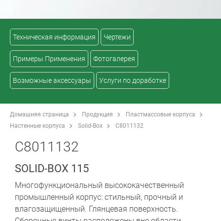
Техническая информация
Чертежи
Примеры Применения
Фотогалерея
Возможные аксессуары
Услуги по доработке
Домашняя страница
Продукция
Пластмассовые корпуса
Настенные корпуса
Solid-Box
C8011132
C8011132
SOLID-BOX 115
Многофункциональный высококачественный
промышленный корпус: стильный, прочный и
влагозащищенный. Глянцевая поверхность.
Сборочные винты расположены вне области