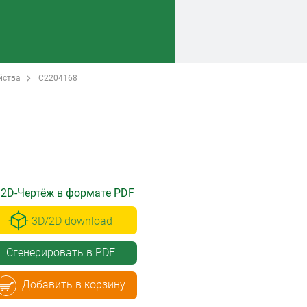
йства
C2204168
2D-Чертёж в формате PDF
3D/2D download
Сгенерировать в PDF
Добавить в корзину