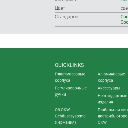
Цвет
све
Стандарты
Соо
Соо
QUICKLINKS
Пластмассовые
Алюминиевые
корпуса
корпуса
Регулировочные
Аксессуары
ручки
Нестандартные
изделия
Об OKW
Глобальная сет
Gehäusesysteme
дистрибьюторо
(Германия)
OKW