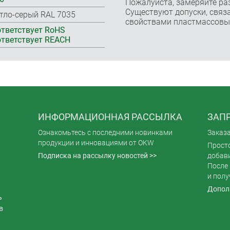
Пожалуйста, замеряйте ра
Существуют допуски, связа
тло-серый RAL 7035
свойствами пластмассовы
тветствует RoHS
тветствует REACH
ИНФОРМАЦИОННАЯ РАССЫЛКА
ЗАПР
Ознакомьтесь с последними новинками
Заказ
продукции и инновациями от OKW
Просто
Подписка на рассылку новостей >>
добави
После 
и полу
Допол
ь
в