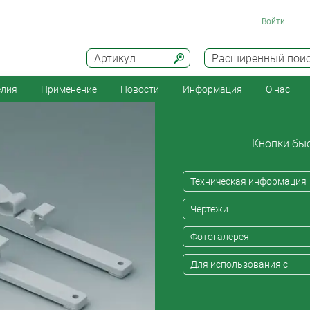
Войти
Артикул
Расширенный пои
елия
Применение
Новости
Информация
О нас
Кнопки быс
Техническая информация
Чертежи
Фотогалерея
Для использования с