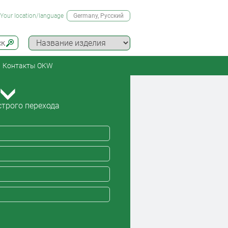
Your location/language
Germany
, Русский
ск
Контакты OKW
трого перехода